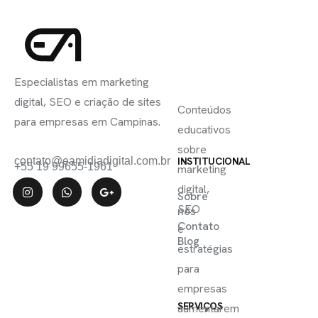
INSCREVA-
LINKS
SE
Especialistas em marketing
ÚTEIS
digital, SEO e criação de sites
Conteúdos
para empresas em Campinas.
educativos
sobre
contato@eamidiadigital.com.br
INSTITUCIONAL
+55 19 99655-1961
marketing
digital,
Sobre
SEO
nós
Contato
e
Blog
estratégias
para
empresas
SERVIÇOS
aumentarem