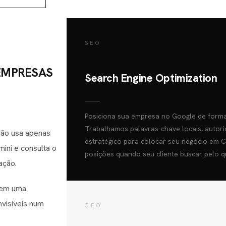
SEO
EMPRESAS
Search Engine Optimization
Posiciona sua empresa no Google de forma
Trabalhamos palavras-chave locais, autori
não usa apenas
estratégico para colocar seu negócio em 
ni e consulta o
posições quando seu cliente buscar pelo q
ação.
oem uma
nvisíveis num
GEO