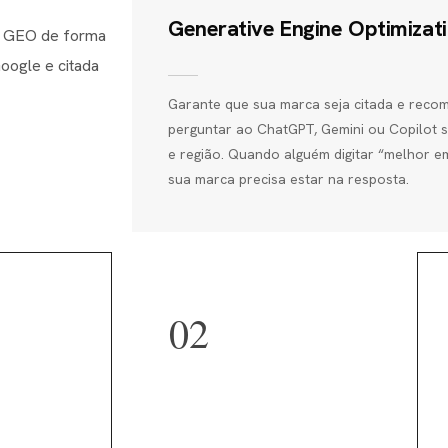
Generative Engine Optimizat
 e GEO de forma
oogle e citada
Garante que sua marca seja citada e rec
perguntar ao ChatGPT, Gemini ou Copilot
e região. Quando alguém digitar “melhor 
sua marca precisa estar na resposta.
02
tal dos
Vantagem
sca
competitiva imediata