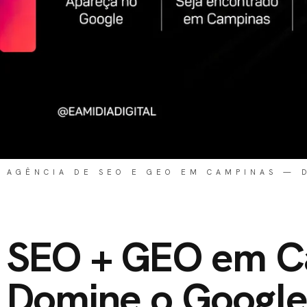
AGÊNCIA DE SEO E GEO EM CAMPINAS — 
SEO + GEO em C
Domine o Google