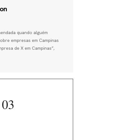
ion
omendada quando alguém
 sobre empresas em Campinas
empresa de X em Campinas”,
03
Autoridade que
cresce com o tempo