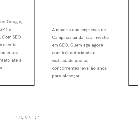
em Campinas
 no Google,
tGPT e
A maioria das empresas de
i. Com SEO
Campinas ainda não investiu
presente
em GEO. Quem age agora
momentos
constrói autoridade e
ntato até a
visibilidade que os
a.
concorrentes levarão anos
para alcançar.
PILAR 01