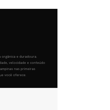
 orgânica e duradoura.
dade, velocidade e conteúdo
Campinas nas primeiras
ue você oferece.