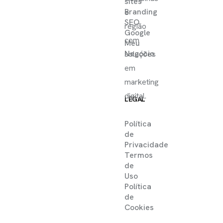
sites
Branding
e
SEO
região
Google
com
Meu
Negócio
soluções
em
marketing
digital.
LEGAL
Política
de
Privacidade
Termos
de
Uso
Política
de
Cookies