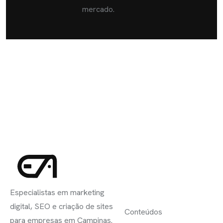
mercado.
INSCREVA-
LINKS
SE
Especialistas em marketing
ÚTEIS
digital, SEO e criação de sites
Conteúdos
para empresas em Campinas.