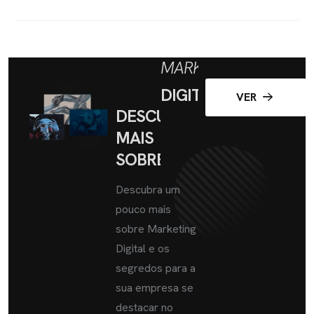
MARKETING
DIGITAL
VER
DESCUBRA
MAIS
SOBRE
Descubra um
pouco mais
sobre Marketing
Digital e os
segredos para a
sua empresa se
destacar no