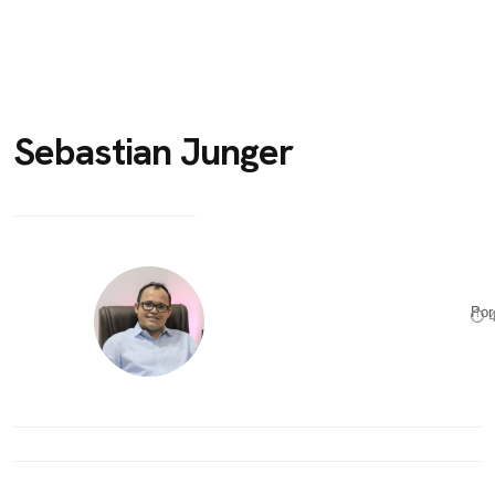
Sebastian Junger
Po
⏱ 4