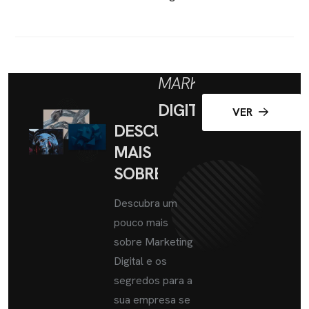
MARKETING
DIGITAL
VER
DESCUBRA
MAIS
SOBRE
Descubra um
pouco mais
sobre Marketing
Digital e os
segredos para a
sua empresa se