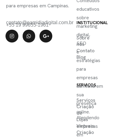
Conteúdos
para empresas em Campinas.
educativos
sobre
contato@eamidiadigital.com.br
INSTITUCIONAL
+55 19 99655-1961
marketing
digital,
Sobre
SEO
nós
Contato
e
Blog
estratégias
para
empresas
SERVIÇOS
aumentarem
sua
Serviços
presença
Criação
online.
de
Atendendo
Lojas
Virtuais
empresas
Criação
em