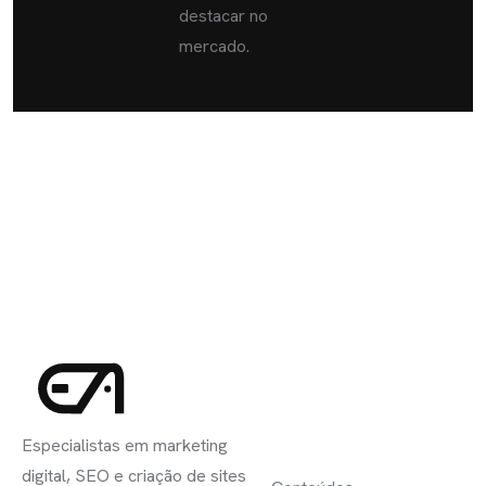
destacar no
mercado.
INSCREVA-
LINKS
SE
Especialistas em marketing
ÚTEIS
digital, SEO e criação de sites