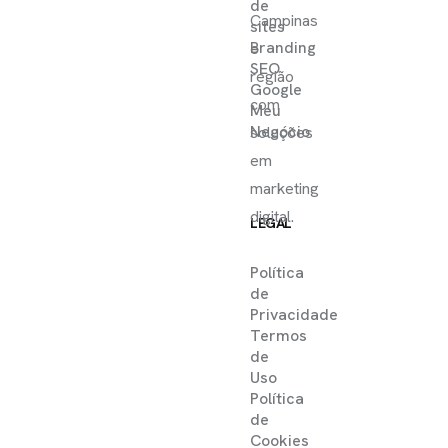
de
Campinas
sites
Branding
e
SEO
região
Google
com
Meu
Negócio
soluções
em
marketing
digital.
LEGAL
Política
de
Privacidade
Termos
de
Uso
Política
de
Cookies