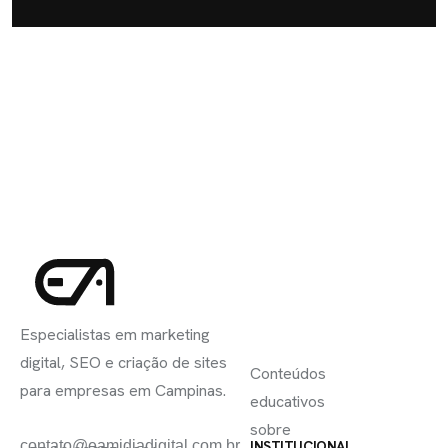
INSCREVA-
LINKS
SE
Especialistas em marketing
ÚTEIS
digital, SEO e criação de sites
Conteúdos
para empresas em Campinas.
educativos
sobre
contato@eamidiadigital.com.br
INSTITUCIONAL