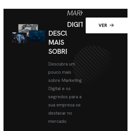
MARKETING
DIGITAL
VER
DESCUBRA
MAIS
SOBRE
Descubra um
pouco mais
sobre Marketing
Digital e os
segredos para a
sua empresa se
destacar no
mercado.