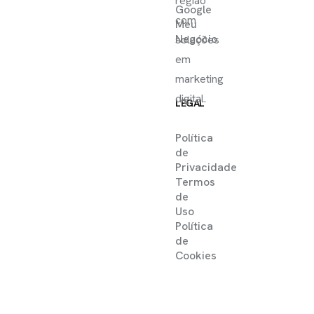
região
Google
com
Meu
Negócio
soluções
em
marketing
digital.
LEGAL
Política
de
Privacidade
Termos
de
Uso
Política
de
Cookies