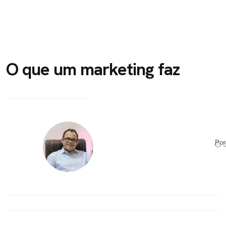
O que um marketing faz
Po
⏱ 5