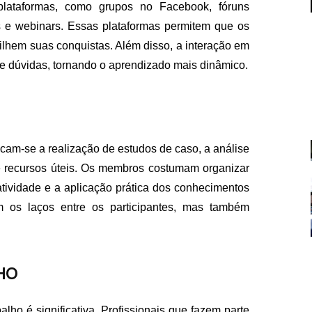
plataformas, como grupos no Facebook, fóruns
 e webinars. Essas plataformas permitem que os
lhem suas conquistas. Além disso, a interação em
 de dúvidas, tornando o aprendizado mais dinâmico.
FALE CON
cam-se a realização de estudos de caso, a análise
contato@eamidiadigit
+55 19 99655-1961
 recursos úteis. Os membros costumam organizar
atividade e a aplicação prática dos conhecimentos
m os laços entre os participantes, mas também
HO
ho é significativa. Profissionais que fazem parte