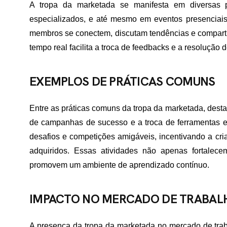
A tropa da marketada se manifesta em diversas 
especializados, e até mesmo em eventos presenciais
ME
membros se conectem, discutam tendências e comparti
tempo real facilita a troca de feedbacks e a resolução
RTFÓLIO
EXEMPLOS DE PRÁTICAS COMUNS
Entre as práticas comuns da tropa da marketada, desta
VIÇOS
de campanhas de sucesso e a troca de ferramentas e
desafios e competições amigáveis, incentivando a cri
adquiridos. Essas atividades não apenas fortalece
ADES ATENDIDAS
promovem um ambiente de aprendizado contínuo.
E NÓS
IMPACTO NO MERCADO DE TRABAL
A presença da tropa da marketada no mercado de trabal