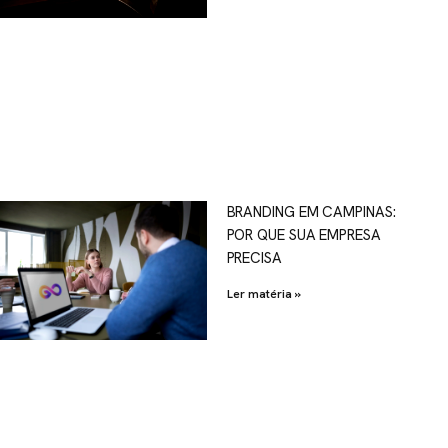
OSCO
BRANDING EM CAMPINAS:
POR QUE SUA EMPRESA
al.com.br
PRECISA
Ler matéria »