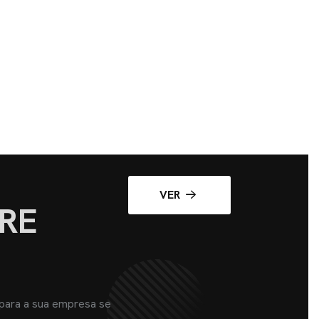
VER
RE
 para a sua empresa se