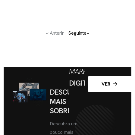
« Anterir
Seguinte»
MARKETING
DIGITAL
VER
DESCUBRA
MAIS
SOBRE
Descubra um
pouco mais