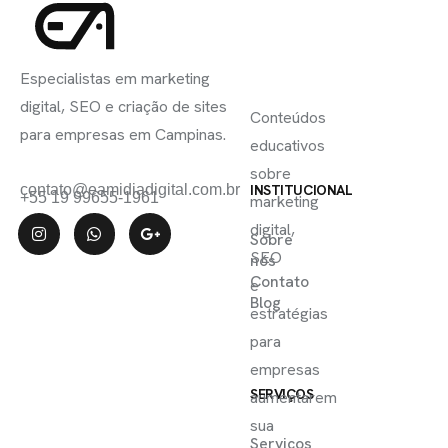
INSCREVA-
LINKS
SE
Especialistas em marketing
ÚTEIS
digital, SEO e criação de sites
Conteúdos
para empresas em Campinas.
educativos
sobre
contato@eamidiadigital.com.br
INSTITUCIONAL
+55 19 99655-1961
marketing
digital,
Sobre
SEO
nós
Contato
e
Blog
estratégias
para
empresas
SERVIÇOS
aumentarem
sua
Serviços