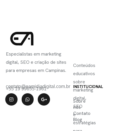
INSCREVA-
LINKS
SE
Especialistas em marketing
ÚTEIS
digital, SEO e criação de sites
Conteúdos
para empresas em Campinas.
educativos
sobre
contato@eamidiadigital.com.br
INSTITUCIONAL
+55 19 99655-1961
marketing
digital,
Sobre
SEO
nós
Contato
e
Blog
estratégias
para