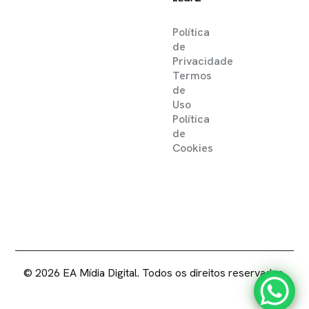
Política
de
Privacidade
Termos
de
Uso
Política
de
Cookies
2025 ©
EA MIDIA DIGITAL .
DIREITOS RESERVADOS
© 2026 EA Mídia Digital. Todos os direitos reservados.