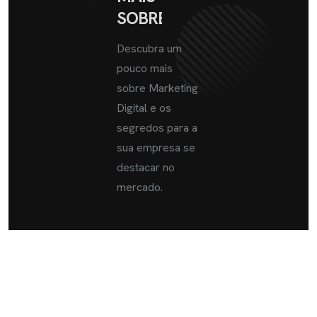
SOBRE
Descubra um
pouco mais
sobre Marketing
Digital e os
segredos para a
sua empresa se
destacar no
mercado.