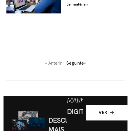
Ler matéria »
« Anterir
Seguinte»
MARKETING
DIGITAL
VER
DESCUBRA
MAIS