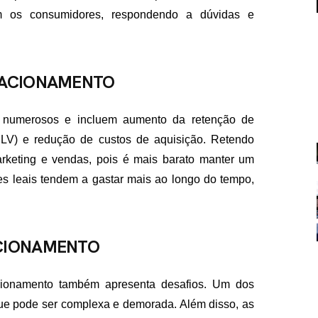
m os consumidores, respondendo a dúvidas e
ELACIONAMENTO
o numerosos e incluem aumento da retenção de
FALE CON
(CLV) e redução de custos de aquisição. Retendo
rketing e vendas, pois é mais barato manter um
contato@eamidiadigit
+55 19 99655-1961
tes leais tendem a gastar mais ao longo do tempo,
ACIONAMENTO
acionamento também apresenta desafios. Um dos
 que pode ser complexa e demorada. Além disso, as