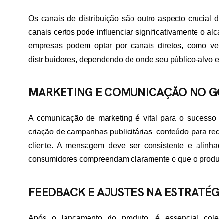
Os canais de distribuição são outro aspecto crucial 
ME
canais certos pode influenciar significativamente o a
empresas podem optar por canais diretos, como ven
distribuidores, dependendo de onde seu público-alvo e
RTFÓLIO
MARKETING E COMUNICAÇÃO NO G
VIÇOS
A comunicação de marketing é vital para o sucesso d
criação de campanhas publicitárias, conteúdo para re
cliente. A mensagem deve ser consistente e alinha
ADES ATENDIDAS
consumidores compreendam claramente o que o produt
E NÓS
FEEDBACK E AJUSTES NA ESTRATÉG
Após o lançamento do produto, é essencial cole