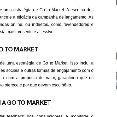
de uma estratégia de Go to Market. A escolha dos
lcance e a eficácia da campanha de lançamento. As
das online, ou indiretos, como revendedores e
stá mais presente e acessível.
O TO MARKET
FALE CON
contato@eamidiadigit
+55 19 99655-1961
e uma estratégia de Go to Market. Isso inclui a
des sociais e outras formas de engajamento com o
da com a proposta de valor, garantindo que os
o oferece e por que devem escolhê-lo.
IA GO TO MARKET
tar feedback dos consumidores e monitorar o