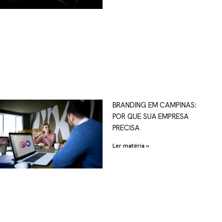
OSCO
BRANDING EM CAMPINAS:
POR QUE SUA EMPRESA
al.com.br
PRECISA
Ler matéria »