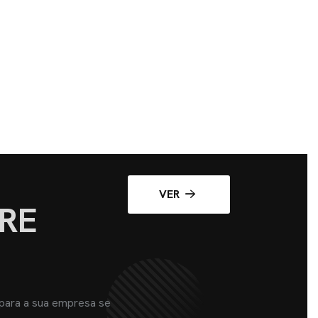
VER
RE
 para a sua empresa se