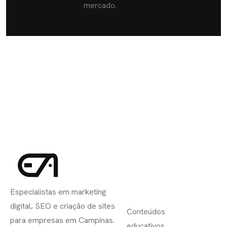
mercado.
INSCREVA-
LINKS
SE
Especialistas em marketing
ÚTEIS
digital, SEO e criação de sites
Conteúdos
para empresas em Campinas.
educativos