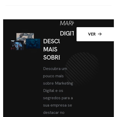
MARKETING
DIGITAL
VER
DESCUBRA
MAIS
SOBRE
Descubra um
pouco mais
sobre Marketing
Digital e os
segredos para a
sua empresa se
destacar no