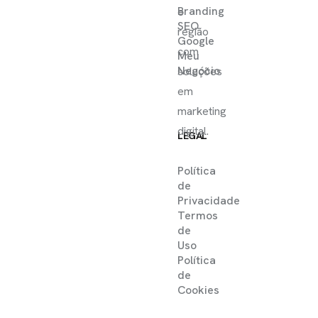
Branding
e
SEO
região
Google
com
Meu
Negócio
soluções
em
marketing
digital.
LEGAL
Política
de
Privacidade
Termos
de
Uso
Política
de
Cookies