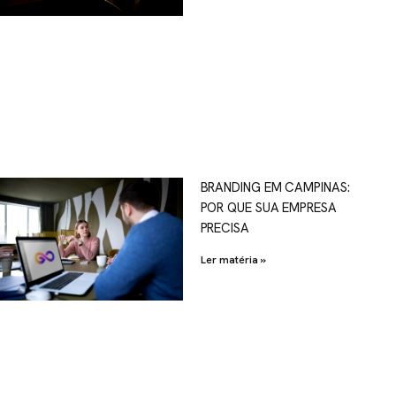
OSCO
BRANDING EM CAMPINAS:
POR QUE SUA EMPRESA
al.com.br
PRECISA
Ler matéria »