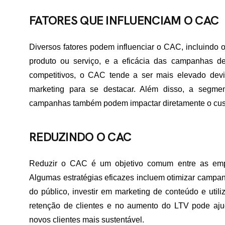
FATORES QUE INFLUENCIAM O CAC
ME
Diversos fatores podem influenciar o CAC, incluindo o
produto ou serviço, e a eficácia das campanhas de
RTFÓLIO
competitivos, o CAC tende a ser mais elevado dev
marketing para se destacar. Além disso, a segme
campanhas também podem impactar diretamente o cust
VIÇOS
REDUZINDO O CAC
ADES ATENDIDAS
Reduzir o CAC é um objetivo comum entre as emp
Algumas estratégias eficazes incluem otimizar campan
do público, investir em marketing de conteúdo e util
E NÓS
retenção de clientes e no aumento do LTV pode ajud
novos clientes mais sustentável.