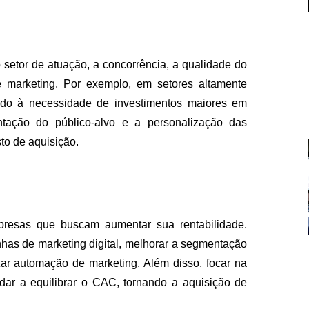
 setor de atuação, a concorrência, a qualidade do
 marketing. Por exemplo, em setores altamente
ido à necessidade de investimentos maiores em
ntação do público-alvo e a personalização das
FALE CON
o de aquisição.
contato@eamidiadigit
+55 19 99655-1961
resas que buscam aumentar sua rentabilidade.
has de marketing digital, melhorar a segmentação
izar automação de marketing. Além disso, focar na
ar a equilibrar o CAC, tornando a aquisição de