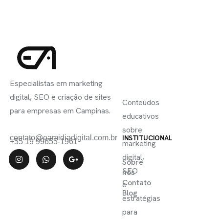
INSCREVA-
LINKS
SE
Especialistas em marketing
ÚTEIS
digital, SEO e criação de sites
Conteúdos
para empresas em Campinas.
educativos
sobre
contato@eamidiadigital.com.br
INSTITUCIONAL
+55 19 99655-1961
marketing
digital,
Sobre
SEO
nós
Contato
e
Blog
estratégias
para