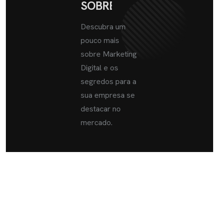
SOBRE
Descubra um
pouco mais
sobre Marketing
Digital e os
segredos para a
sua empresa se
destacar no
mercado.