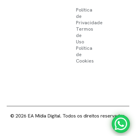
Política
de
Privacidade
Termos
de
Uso
Política
de
Cookies
2025 ©
EA MIDIA DIGITAL .
DIREITOS RESERVADOS
© 2026 EA Mídia Digital. Todos os direitos reservados.