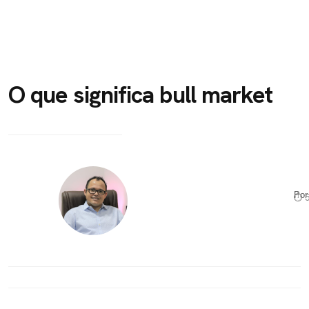
O que significa bull market
Po
⏱ 5