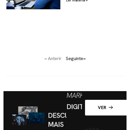
Ler matéria »
« Anterir
Seguinte»
MARKETING
DIGITAL
VER
DESCUBRA
MAIS