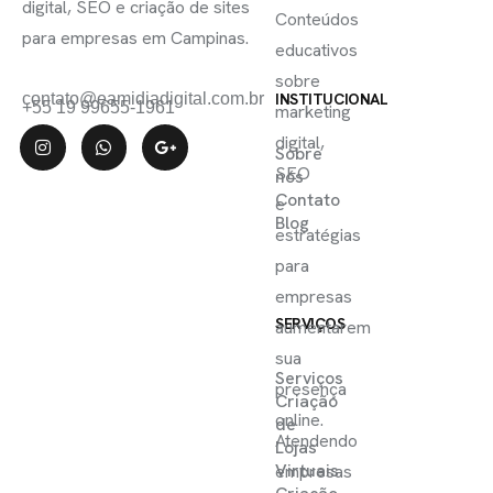
digital, SEO e criação de sites
Conteúdos
para empresas em Campinas.
educativos
sobre
contato@eamidiadigital.com.br
INSTITUCIONAL
+55 19 99655-1961
marketing
digital,
Sobre
SEO
nós
Contato
e
Blog
estratégias
para
empresas
SERVIÇOS
aumentarem
sua
Serviços
presença
Criação
online.
de
Atendendo
Lojas
Virtuais
empresas