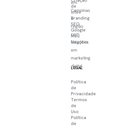
Criação
em
de
Campinas
sites
Branding
e
SEO
região
Google
com
Meu
Negócio
soluções
em
marketing
digital.
LEGAL
Política
de
Privacidade
Termos
de
Uso
Política
de