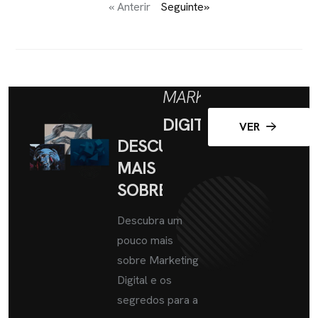
« Anterir
Seguinte»
MARKETING
DIGITAL
VER
DESCUBRA
MAIS
SOBRE
Descubra um
pouco mais
sobre Marketing
Digital e os
segredos para a