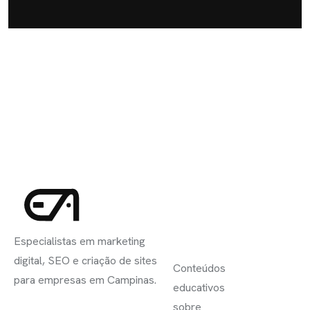
INSCREVA-
LINKS
SE
Especialistas em marketing
ÚTEIS
digital, SEO e criação de sites
Conteúdos
para empresas em Campinas.
educativos
sobre