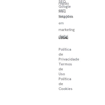
SEO
região
Google
com
Meu
Negócio
soluções
em
marketing
digital.
LEGAL
Política
de
Privacidade
Termos
de
Uso
Política
de
Cookies