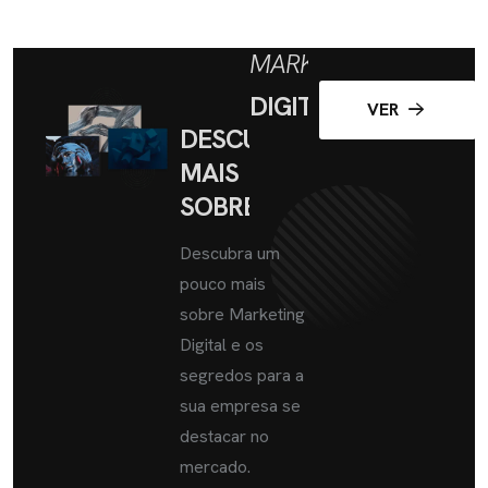
MARKETING
DIGITAL
VER
DESCUBRA
MAIS
SOBRE
Descubra um
pouco mais
sobre Marketing
Digital e os
segredos para a
sua empresa se
destacar no
mercado.