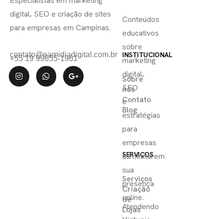
SE
Especialistas em marketing
ÚTEIS
digital, SEO e criação de sites
Conteúdos
para empresas em Campinas.
educativos
sobre
contato@eamidiadigital.com.br
INSTITUCIONAL
+55 19 99655-1961
marketing
digital,
Sobre
SEO
nós
Contato
e
Blog
estratégias
para
empresas
SERVIÇOS
aumentarem
sua
Serviços
presença
Criação
online.
de
Atendendo
Lojas