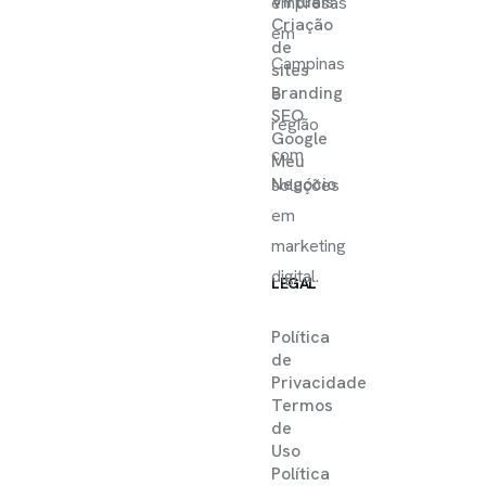
Virtuais
empresas
Criação
em
de
Campinas
sites
Branding
e
SEO
região
Google
com
Meu
Negócio
soluções
em
marketing
digital.
LEGAL
Política
de
Privacidade
Termos
de
Uso
Política