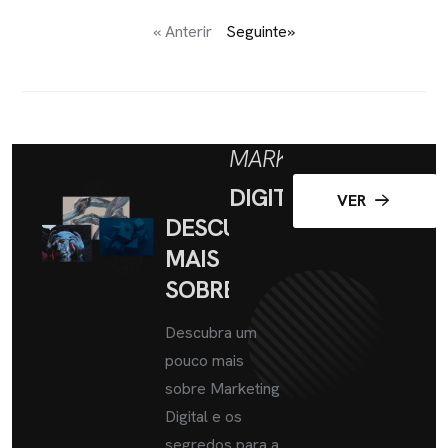
« Anterir
Seguinte»
MARKETING
DIGITAL
VER
DESCUBRA
MAIS
SOBRE
Descubra um
pouco mais
sobre Marketing
Digital e os
segredos para a