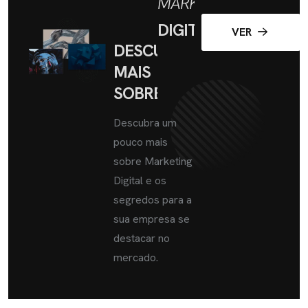
MARKETING
DIGITAL
VER
DESCUBRA
MAIS
SOBRE
Descubra um
pouco mais
sobre Marketing
Digital e os
segredos para a
sua empresa se
destacar no
mercado.