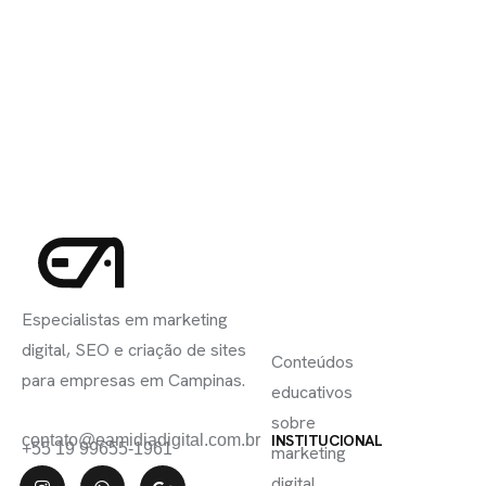
INSCREVA-
LINKS
SE
Especialistas em marketing
ÚTEIS
digital, SEO e criação de sites
Conteúdos
para empresas em Campinas.
educativos
sobre
contato@eamidiadigital.com.br
INSTITUCIONAL
+55 19 99655-1961
marketing
digital,