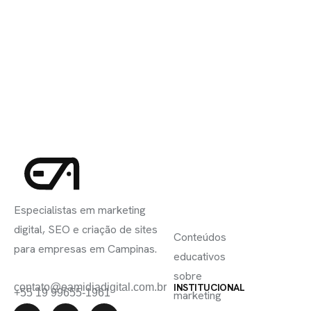
INSCREVA-
LINKS
SE
Especialistas em marketing
ÚTEIS
digital, SEO e criação de sites
Conteúdos
para empresas em Campinas.
educativos
sobre
contato@eamidiadigital.com.br
INSTITUCIONAL
+55 19 99655-1961
marketing