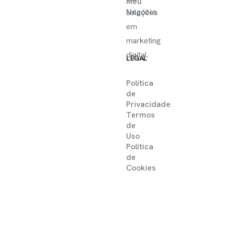
Meu
Negócio
soluções
em
marketing
digital.
LEGAL
Política
de
Privacidade
Termos
de
Uso
Política
de
Cookies