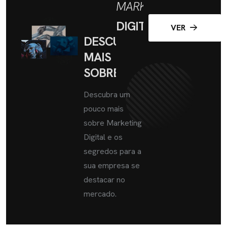
MARKETING
DIGITAL
VER
DESCUBRA
MAIS
SOBRE
Descubra um
pouco mais
sobre Marketing
Digital e os
segredos para a
sua empresa se
destacar no
mercado.