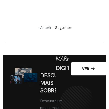
« Anterir
Seguinte»
MARKETING
DIGITAL
VER
DESCUBRA
MAIS
SOBRE
Descubra um
pouco mais