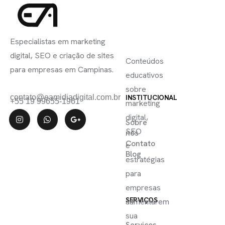
INSCREVA-
LINKS
SE
Especialistas em marketing
ÚTEIS
digital, SEO e criação de sites
Conteúdos
para empresas em Campinas.
educativos
sobre
contato@eamidiadigital.com.br
INSTITUCIONAL
+55 19 99655-1961
marketing
digital,
Sobre
SEO
nós
Contato
e
Blog
estratégias
para
empresas
SERVIÇOS
aumentarem
sua
Serviços