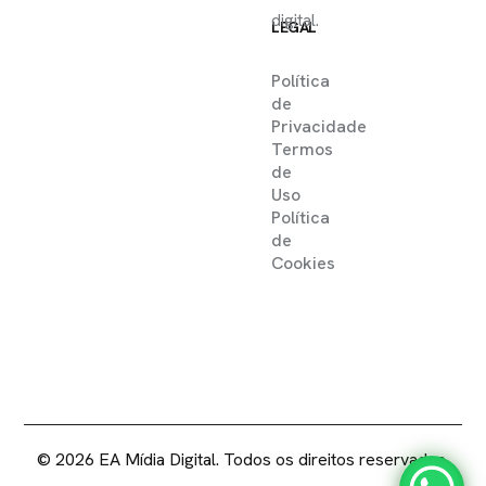
digital.
LEGAL
Política
de
Privacidade
Termos
de
Uso
Política
de
Cookies
2025 ©
EA MIDIA DIGITAL .
DIREITOS RESERVADOS
© 2026 EA Mídia Digital. Todos os direitos reservados.