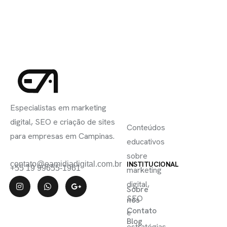
INSCREVA-
LINKS
SE
Especialistas em marketing
ÚTEIS
digital, SEO e criação de sites
Conteúdos
para empresas em Campinas.
educativos
sobre
contato@eamidiadigital.com.br
INSTITUCIONAL
+55 19 99655-1961
marketing
digital,
Sobre
SEO
nós
Contato
e
Blog
estratégias