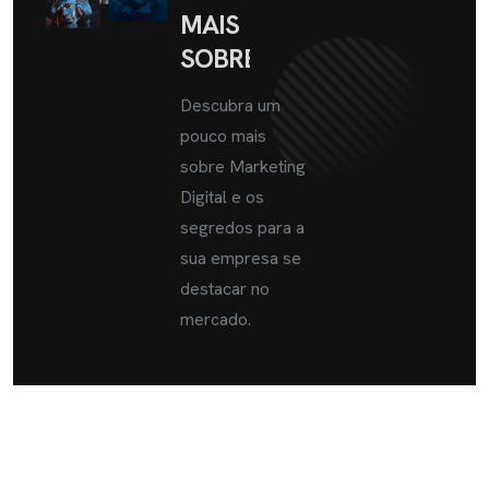
MAIS
SOBRE
Descubra um
pouco mais
sobre Marketing
Digital e os
segredos para a
sua empresa se
destacar no
mercado.