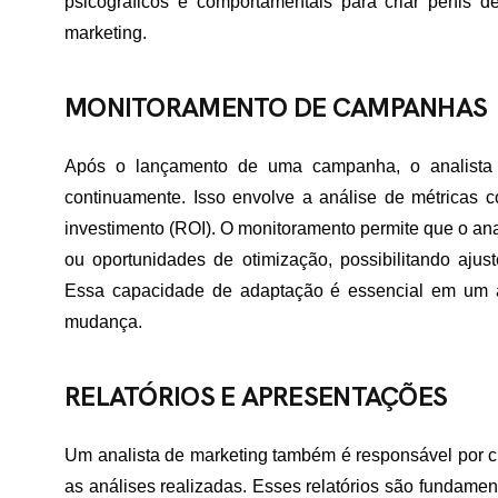
psicográficos e comportamentais para criar perfis 
marketing.
ME
MONITORAMENTO DE CAMPANHAS
RTFÓLIO
Após o lançamento de uma campanha, o analista
continuamente. Isso envolve a análise de métricas c
investimento (ROI). O monitoramento permite que o ana
VIÇOS
ou oportunidades de otimização, possibilitando ajus
Essa capacidade de adaptação é essencial em um 
mudança.
ADES ATENDIDAS
RELATÓRIOS E APRESENTAÇÕES
E NÓS
Um analista de marketing também é responsável por cri
as análises realizadas. Esses relatórios são fundame