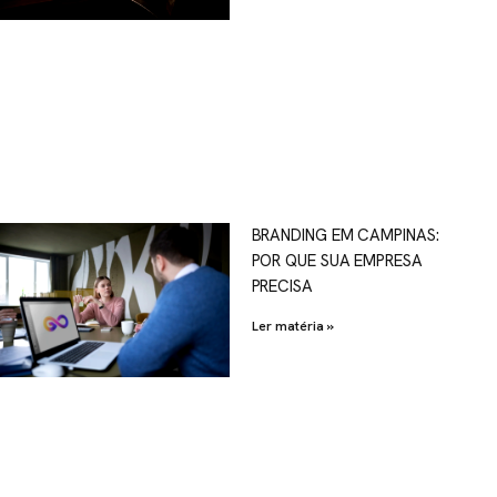
OSCO
BRANDING EM CAMPINAS:
POR QUE SUA EMPRESA
al.com.br
PRECISA
Ler matéria »