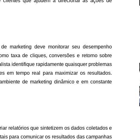
de clientes que ajudem a direcionar as ações de
 de marketing deve monitorar seu desempenho
omo taxa de cliques, conversões e retorno sobre
FALE CON
lista identifique rapidamente quaisquer problemas
tes em tempo real para maximizar os resultados.
contato@eamidiadigit
+55 19 99655-1961
ambiente de marketing dinâmico e em constante
ar relatórios que sintetizem os dados coletados e
ntais para comunicar os resultados das campanhas