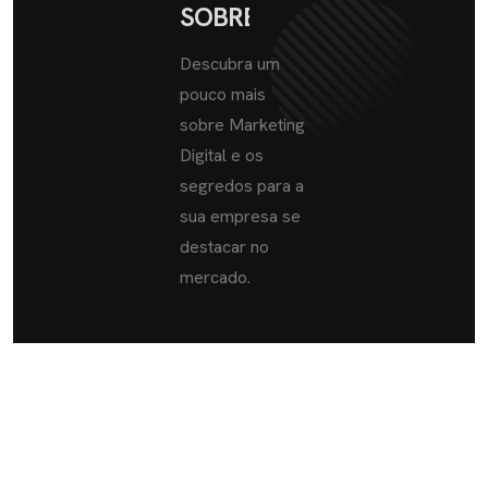
SOBRE
Descubra um
pouco mais
sobre Marketing
Digital e os
segredos para a
sua empresa se
destacar no
mercado.