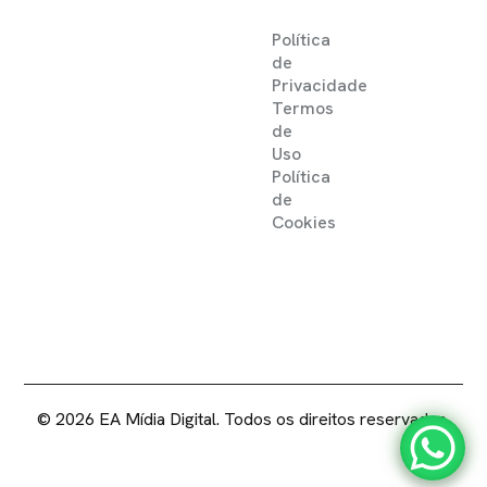
Política
de
Privacidade
Termos
de
Uso
Política
de
Cookies
2025 ©
EA MIDIA DIGITAL .
DIREITOS RESERVADOS
© 2026 EA Mídia Digital. Todos os direitos reservados.