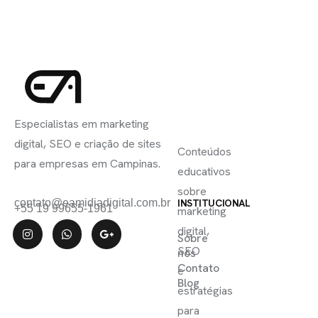
INSCREVA-
LINKS
SE
Especialistas em marketing
ÚTEIS
digital, SEO e criação de sites
Conteúdos
para empresas em Campinas.
educativos
sobre
contato@eamidiadigital.com.br
INSTITUCIONAL
+55 19 99655-1961
marketing
digital,
Sobre
SEO
nós
Contato
e
Blog
estratégias
para