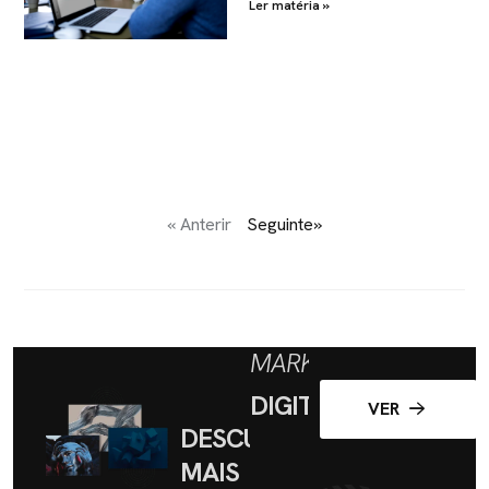
Ler matéria »
« Anterir
Seguinte»
MARKETING
DIGITAL
VER
DESCUBRA
MAIS