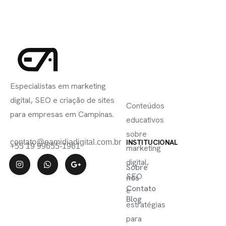
INSCREVA-
LINKS
SE
Especialistas em marketing
ÚTEIS
digital, SEO e criação de sites
Conteúdos
para empresas em Campinas.
educativos
sobre
contato@eamidiadigital.com.br
INSTITUCIONAL
+55 19 99655-1961
marketing
digital,
Sobre
SEO
nós
Contato
e
Blog
estratégias
para