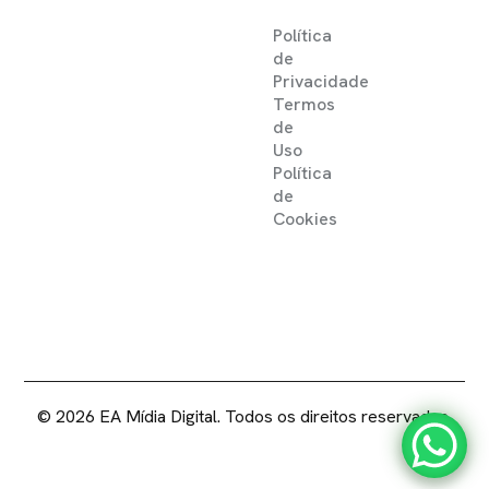
Política
de
Privacidade
Termos
de
Uso
Política
de
Cookies
2025 ©
EA MIDIA DIGITAL .
DIREITOS RESERVADOS
© 2026 EA Mídia Digital. Todos os direitos reservados.