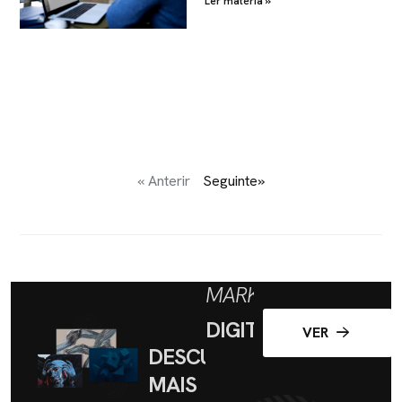
Ler matéria »
« Anterir
Seguinte»
MARKETING
DIGITAL
VER
DESCUBRA
MAIS