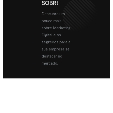
SOBRE
Descubra um
pouco mais
sobre Marketing
Digital e os
segredos para a
sua empresa se
destacar no
mercado.