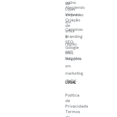
online.
de
Atendendo
Lojas
Virtuais
empresas
Criação
em
de
Campinas
sites
Branding
e
SEO
região
Google
com
Meu
Negócio
soluções
em
marketing
digital.
LEGAL
Política
de
Privacidade
Termos