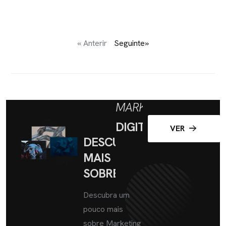
« Anterir
Seguinte»
MARKETING
DIGITAL
VER
DESCUBRA
MAIS
SOBRE
Descubra um
pouco mais
sobre Marketing