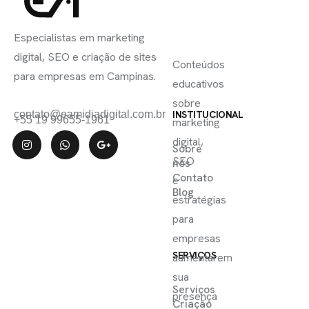
INSCREVA-
LINKS
SE
Especialistas em marketing
ÚTEIS
digital, SEO e criação de sites
Conteúdos
para empresas em Campinas.
educativos
sobre
contato@eamidiadigital.com.br
INSTITUCIONAL
+55 19 99655-1961
marketing
digital,
Sobre
SEO
nós
Contato
e
Blog
estratégias
para
empresas
SERVIÇOS
aumentarem
sua
Serviços
presença
Criação