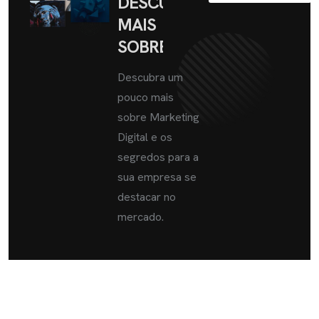
DESCUBRA
MAIS
SOBRE
Descubra um
pouco mais
sobre Marketing
Digital e os
segredos para a
sua empresa se
destacar no
mercado.