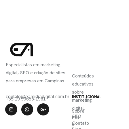
INSCREVA-
LINKS
SE
Especialistas em marketing
ÚTEIS
digital, SEO e criação de sites
Conteúdos
para empresas em Campinas.
educativos
sobre
contato@eamidiadigital.com.br
INSTITUCIONAL
+55 19 99655-1961
marketing
digital,
Sobre
SEO
nós
Contato
e