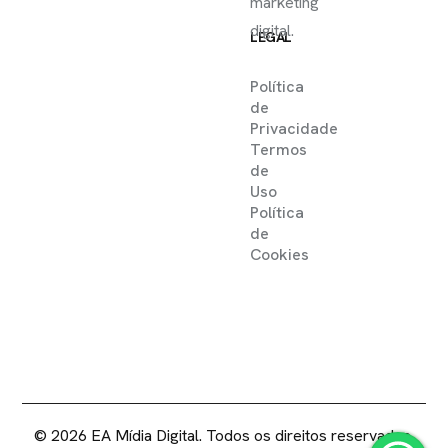
marketing
digital.
LEGAL
Política
de
Privacidade
Termos
de
Uso
Política
de
Cookies
2025 ©
EA MIDIA DIGITAL .
DIREITOS RESERVADOS
© 2026 EA Mídia Digital. Todos os direitos reservados.