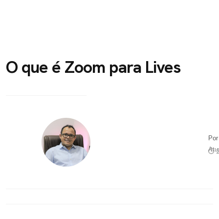
O que é Zoom para Lives
Po
Atu
⏱ 2