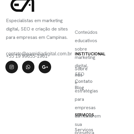
INSCREVA-
LINKS
SE
Especialistas em marketing
ÚTEIS
digital, SEO e criação de sites
Conteúdos
para empresas em Campinas.
educativos
sobre
contato@eamidiadigital.com.br
INSTITUCIONAL
+55 19 99655-1961
marketing
digital,
Sobre
SEO
nós
Contato
e
Blog
estratégias
para
empresas
SERVIÇOS
aumentarem
sua
Serviços
presença