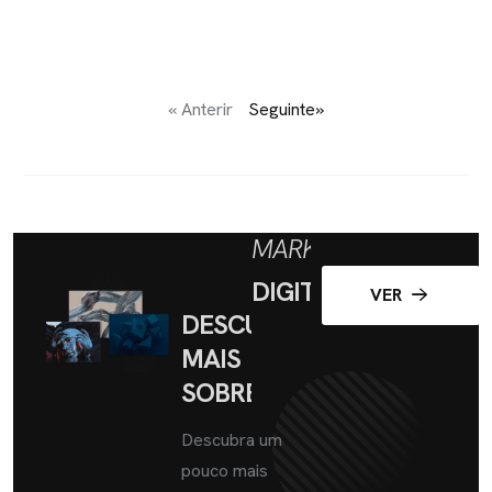
« Anterir
Seguinte»
MARKETING
DIGITAL
VER
DESCUBRA
MAIS
SOBRE
Descubra um
pouco mais