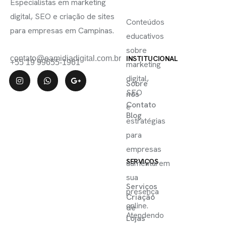
SE
Especialistas em marketing
ÚTEIS
digital, SEO e criação de sites
Conteúdos
para empresas em Campinas.
educativos
sobre
contato@eamidiadigital.com.br
INSTITUCIONAL
+55 19 99655-1961
marketing
digital,
Sobre
SEO
nós
Contato
e
Blog
estratégias
para
empresas
SERVIÇOS
aumentarem
sua
Serviços
presença
Criação
online.
de
Atendendo
Lojas