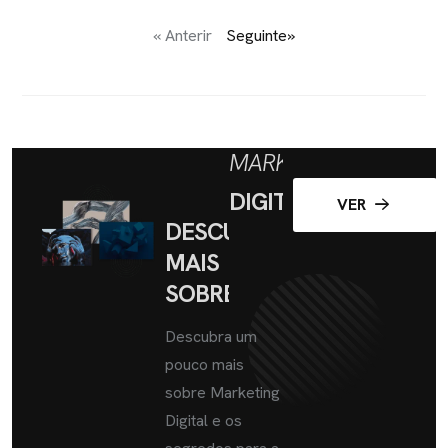
« Anterir
Seguinte»
MARKETING
DIGITAL
VER
DESCUBRA
MAIS
SOBRE
Descubra um
pouco mais
sobre Marketing
Digital e os