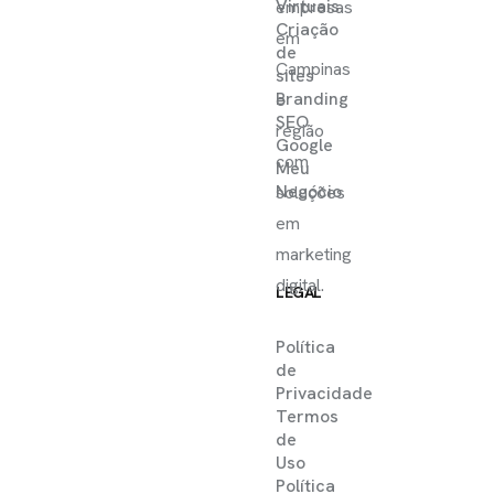
Virtuais
empresas
Criação
em
de
Campinas
sites
Branding
e
SEO
região
Google
com
Meu
Negócio
soluções
em
marketing
digital.
LEGAL
Política
de
Privacidade
Termos
de
Uso
Política