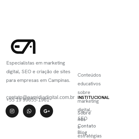
INSCREVA-
LINKS
SE
Especialistas em marketing
ÚTEIS
digital, SEO e criação de sites
Conteúdos
para empresas em Campinas.
educativos
sobre
contato@eamidiadigital.com.br
INSTITUCIONAL
+55 19 99655-1961
marketing
digital,
Sobre
SEO
nós
Contato
e
Blog
estratégias