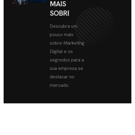
MAIS
SOBRE
Descubra um
pouco mais
sobre Marketing
Digital e os
segredos para a
sua empresa se
destacar no
mercado.