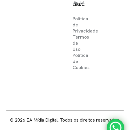
digital.
LEGAL
Política
de
Privacidade
Termos
de
Uso
Política
de
Cookies
2025 ©
EA MIDIA DIGITAL .
DIREITOS RESERVADOS
© 2026 EA Mídia Digital. Todos os direitos reservados.