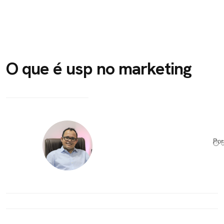
O que é usp no marketing
Po
⏱ 5