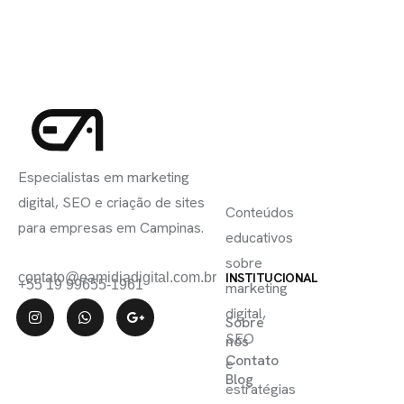
INSCREVA-
LINKS
SE
Especialistas em marketing
ÚTEIS
digital, SEO e criação de sites
Conteúdos
para empresas em Campinas.
educativos
sobre
contato@eamidiadigital.com.br
INSTITUCIONAL
+55 19 99655-1961
marketing
digital,
Sobre
SEO
nós
Contato
e
Blog
estratégias