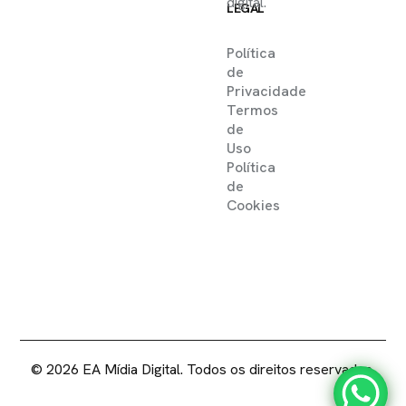
digital.
LEGAL
Política
de
Privacidade
Termos
de
Uso
Política
de
Cookies
2025 ©
EA MIDIA DIGITAL .
DIREITOS RESERVADOS
© 2026 EA Mídia Digital. Todos os direitos reservados.