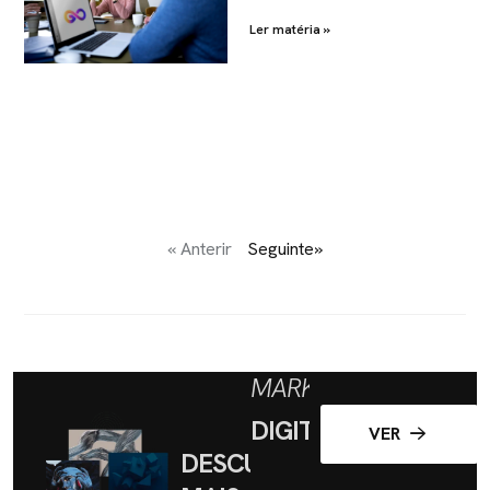
Ler matéria »
« Anterir
Seguinte»
MARKETING
DIGITAL
VER
DESCUBRA