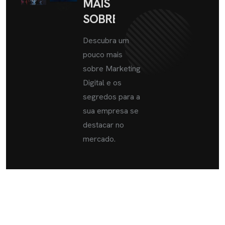
MAIS
SOBRE
Descubra um
pouco mais
sobre Marketing
Digital e os
segredos para a
sua empresa se
destacar no
mercado.