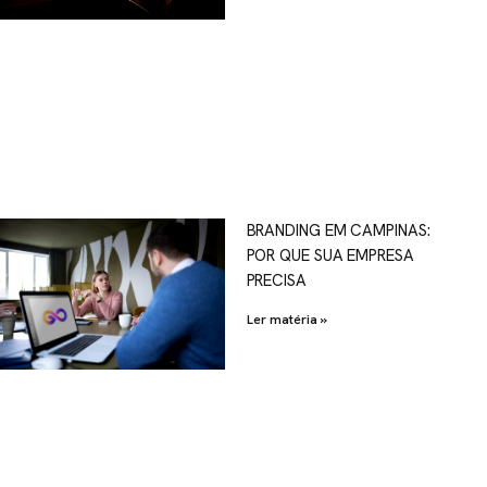
OSCO
BRANDING EM CAMPINAS:
POR QUE SUA EMPRESA
al.com.br
PRECISA
Ler matéria »