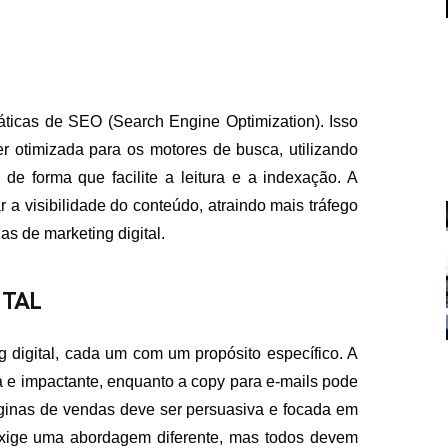
ticas de SEO (Search Engine Optimization). Isso
er otimizada para os motores de busca, utilizando
de forma que facilite a leitura e a indexação. A
FALE CON
a visibilidade do conteúdo, atraindo mais tráfego
s de marketing digital.
contato@eamidiadigit
+55 19 99655-1961
ITAL
g digital, cada um com um propósito específico. A
a e impactante, enquanto a copy para e-mails pode
áginas de vendas deve ser persuasiva e focada em
 exige uma abordagem diferente, mas todos devem