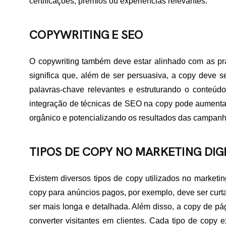
certificações, prêmios ou experiências relevantes.
ME
COPYWRITING E SEO
O copywriting também deve estar alinhado com as prá
RTFÓLIO
significa que, além de ser persuasiva, a copy deve s
palavras-chave relevantes e estruturando o conteúdo 
integração de técnicas de SEO na copy pode aumentar 
VIÇOS
orgânico e potencializando os resultados das campanha
TIPOS DE COPY NO MARKETING DIG
ADES ATENDIDAS
Existem diversos tipos de copy utilizados no marketin
copy para anúncios pagos, por exemplo, deve ser curt
E NÓS
ser mais longa e detalhada. Além disso, a copy de p
converter visitantes em clientes. Cada tipo de copy