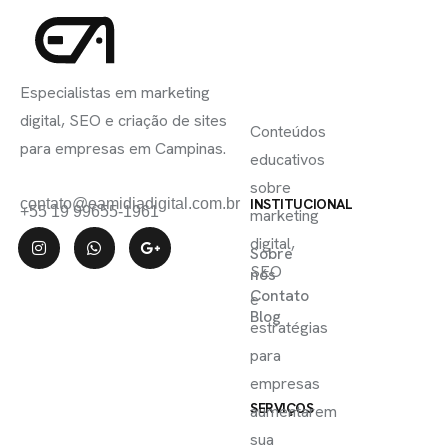
INSCREVA-
LINKS
SE
Especialistas em marketing
ÚTEIS
digital, SEO e criação de sites
Conteúdos
para empresas em Campinas.
educativos
sobre
contato@eamidiadigital.com.br
INSTITUCIONAL
+55 19 99655-1961
marketing
digital,
Sobre
SEO
nós
Contato
e
Blog
estratégias
para
empresas
SERVIÇOS
aumentarem
sua