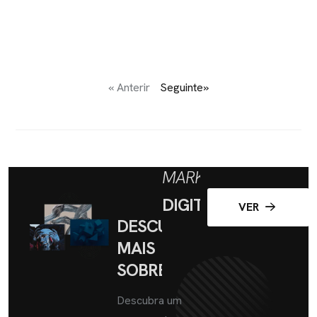
« Anterir
Seguinte»
MARKETING
DIGITAL
VER
DESCUBRA
MAIS
SOBRE
Descubra um