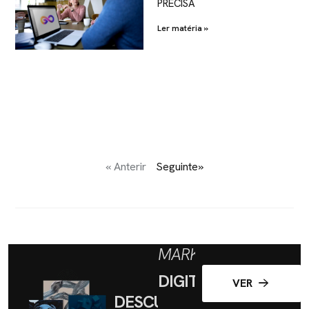
PRECISA
Ler matéria »
« Anterir
Seguinte»
MARKETING
DIGITAL
VER
DESCUBRA