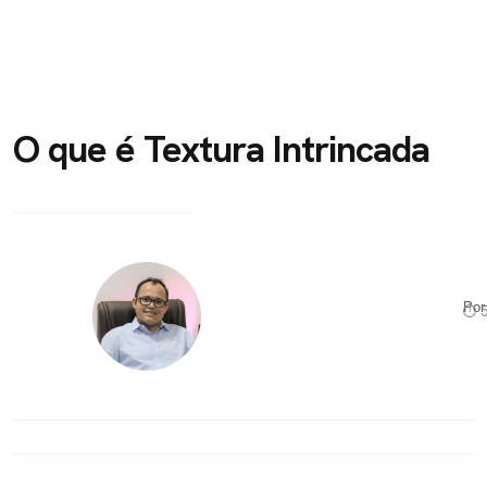
O que é Textura Intrincada
Po
⏱ 5