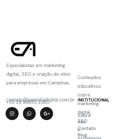
INSCREVA-
LINKS
SE
Especialistas em marketing
ÚTEIS
digital, SEO e criação de sites
Conteúdos
para empresas em Campinas.
educativos
sobre
contato@eamidiadigital.com.br
INSTITUCIONAL
+55 19 99655-1961
marketing
digital,
Sobre
SEO
nós
Contato
e
Blog
estratégias