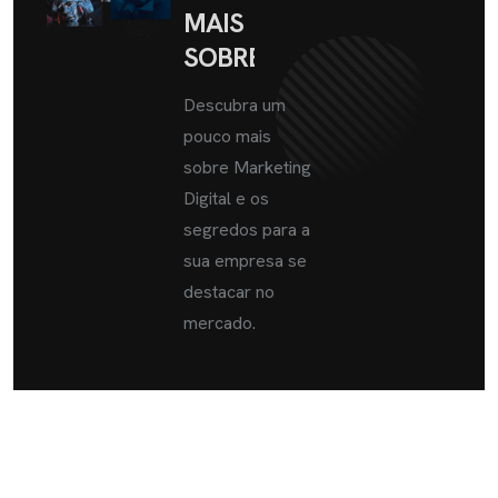
MAIS
SOBRE
Descubra um
pouco mais
sobre Marketing
Digital e os
segredos para a
sua empresa se
destacar no
mercado.