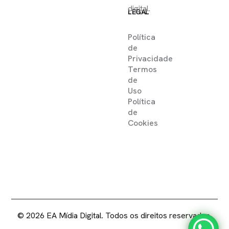
digital.
LEGAL
Política
de
Privacidade
Termos
de
Uso
Política
de
Cookies
2025 ©
EA MIDIA DIGITAL .
DIREITOS RESERVADOS
© 2026 EA Mídia Digital. Todos os direitos reservados.