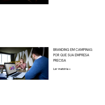
OSCO
BRANDING EM CAMPINAS:
POR QUE SUA EMPRESA
al.com.br
PRECISA
Ler matéria »