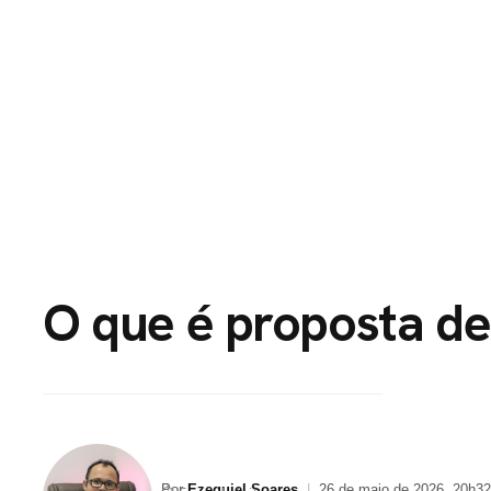
HOME
PORTFÓLI
O que é proposta de
Por
Ezequiel Soares
|
26 de maio de 2026, 20h32