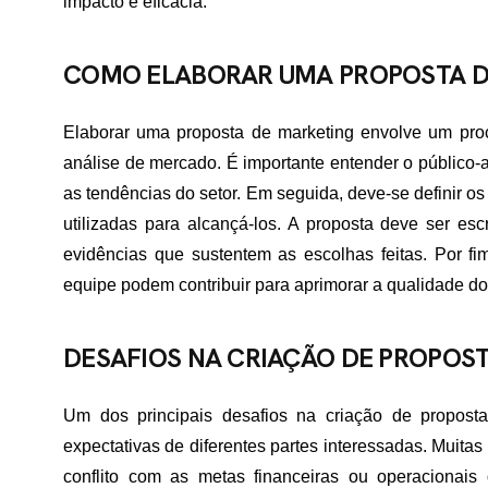
impacto e eficácia.
ME
COMO ELABORAR UMA PROPOSTA D
Elaborar uma proposta de marketing envolve um pro
RTFÓLIO
análise de mercado. É importante entender o público-
as tendências do setor. Em seguida, deve-se definir o
utilizadas para alcançá-los. A proposta deve ser escr
VIÇOS
evidências que sustentem as escolhas feitas. Por f
equipe podem contribuir para aprimorar a qualidade d
ADES ATENDIDAS
DESAFIOS NA CRIAÇÃO DE PROPOS
Um dos principais desafios na criação de propost
E NÓS
expectativas de diferentes partes interessadas. Muita
conflito com as metas financeiras ou operacionais