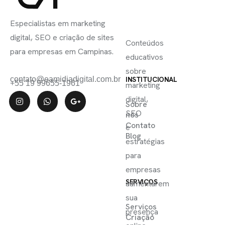
INSCREVA-
LINKS
SE
Especialistas em marketing
ÚTEIS
digital, SEO e criação de sites
Conteúdos
para empresas em Campinas.
educativos
sobre
contato@eamidiadigital.com.br
INSTITUCIONAL
+55 19 99655-1961
marketing
digital,
Sobre
SEO
nós
Contato
e
Blog
estratégias
para
empresas
SERVIÇOS
aumentarem
sua
Serviços
presença
Criação