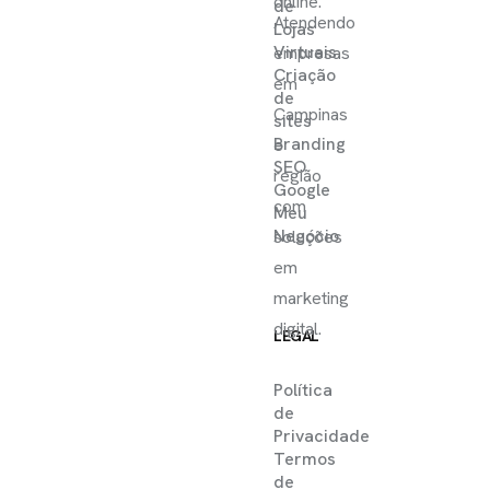
online.
de
Atendendo
Lojas
Virtuais
empresas
Criação
em
de
Campinas
sites
Branding
e
SEO
região
Google
com
Meu
Negócio
soluções
em
marketing
digital.
LEGAL
Política
de
Privacidade
Termos
de