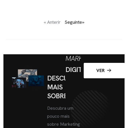
« Anterir
Seguinte»
MARKETING
DIGITAL
VER
DESCUBRA
MAIS
SOBRE
Descubra um
pouco mais
sobre Marketing