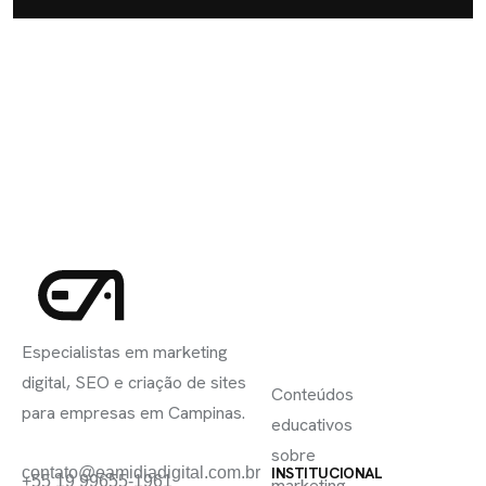
INSCREVA-
LINKS
SE
Especialistas em marketing
ÚTEIS
digital, SEO e criação de sites
Conteúdos
para empresas em Campinas.
educativos
sobre
contato@eamidiadigital.com.br
INSTITUCIONAL
+55 19 99655-1961
marketing