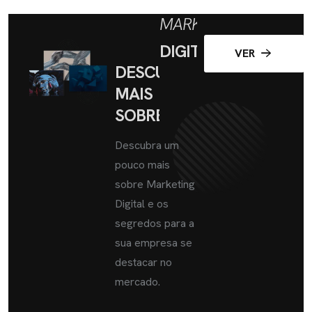
MARKETING
DIGITAL
VER
DESCUBRA
MAIS
SOBRE
Descubra um
pouco mais
sobre Marketing
Digital e os
segredos para a
sua empresa se
destacar no
mercado.