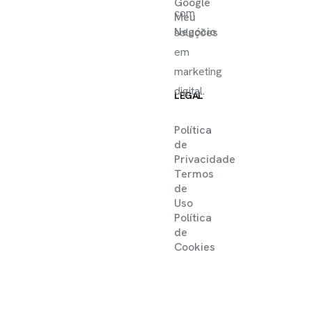
Google
com
Meu
Negócio
soluções
em
marketing
digital.
LEGAL
Política
de
Privacidade
Termos
de
Uso
Política
de
Cookies