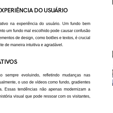
XPERIÊNCIA DO USUÁRIO
ativo na experiência do usuário. Um fundo bem
uanto um fundo mal escolhido pode causar confusão
lementos de design, como botões e textos, é crucial
te de maneira intuitiva e agradável.
FALE CON
ATIVOS
contato@eamidiadigit
+55 19 99655-1961
ão sempre evoluindo, refletindo mudanças nas
tualmente, o uso de vídeos como fundo, gradientes
lta. Essas tendências não apenas modernizam a
stória visual que pode ressoar com os visitantes,