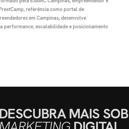
io formado pela ESAMC Campinas, empreendedor e
 PrestCamp, referência como portal de
preendedores em Campinas, desenvolve
s a performance, escalabilidade e posicionamento
DESCUBRA MAIS SOB
MARKETING
DIGITAL