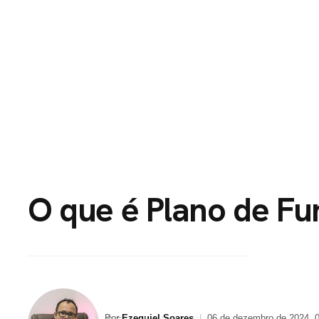
HOME
PORTFÓLI
O que é Plano de Fu
Por
Ezequiel Soares
|
06 de dezembro de 2024, 