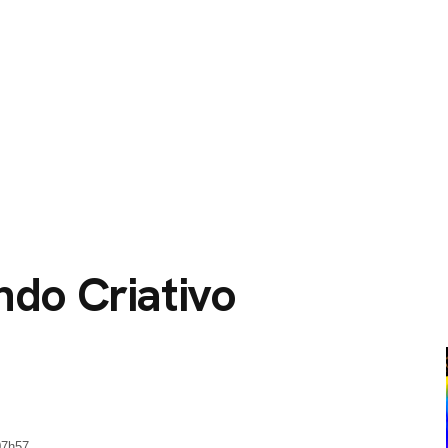
O
SERVIÇOS
CIDADES ATENDIDAS
SOBRE NÓS
ndo Criativo
07h57