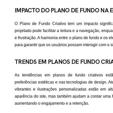
IMPACTO DO PLANO DE FUNDO NA E
ME
O Plano de Fundo Criativo tem um impacto signific
projetado pode facilitar a leitura e a navegação, enq
RTFÓLIO
e frustração. A harmonia entre o plano de fundo e os e
para garantir que os usuários possam interagir com o si
VIÇOS
TRENDS EM PLANOS DE FUNDO CRI
As tendências em planos de fundo criativos est
ADES ATENDIDAS
preferências estéticas e nas tecnologias de design. A
vibrantes e ilustrações personalizadas estão em a
aparência do site, mas também ajudam a contar uma hi
E NÓS
aumentando o engajamento e a retenção.