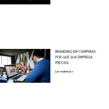
OSCO
BRANDING EM CAMPINAS:
POR QUE SUA EMPRESA
al.com.br
PRECISA
Ler matéria »