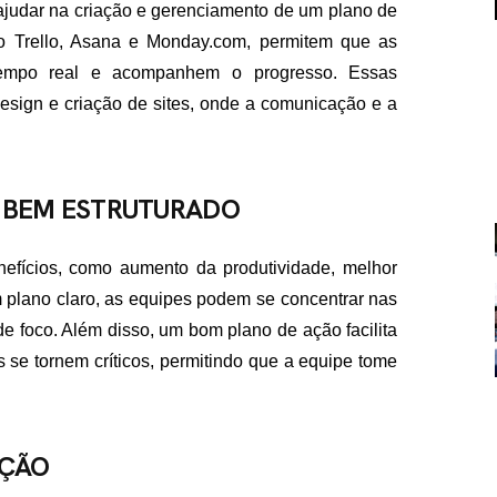
ajudar na criação e gerenciamento de um plano de
o Trello, Asana e Monday.com, permitem que as
 tempo real e acompanhem o progresso. Essas
esign e criação de sites, onde a comunicação e a
O BEM ESTRUTURADO
FALE CON
contato@eamidiadigit
+55 19 99655-1961
efícios, como aumento da produtividade, melhor
plano claro, as equipes podem se concentrar nas
de foco. Além disso, um bom plano de ação facilita
s se tornem críticos, permitindo que a equipe tome
AÇÃO