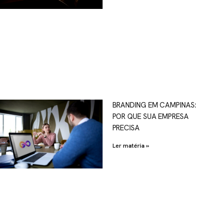
OSCO
BRANDING EM CAMPINAS:
POR QUE SUA EMPRESA
al.com.br
PRECISA
Ler matéria »