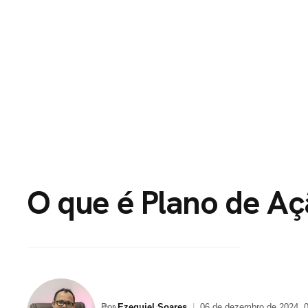
HOME
PORTFÓLI
O que é Plano de A
Por
Ezequiel Soares
|
06 de dezembro de 2024, 