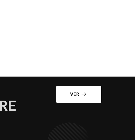
VER
RE