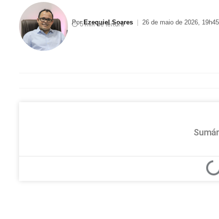
Por
Ezequiel Soares
|
26 de maio de 2026, 19h45
⏱ 5 min de leitura
Sumár