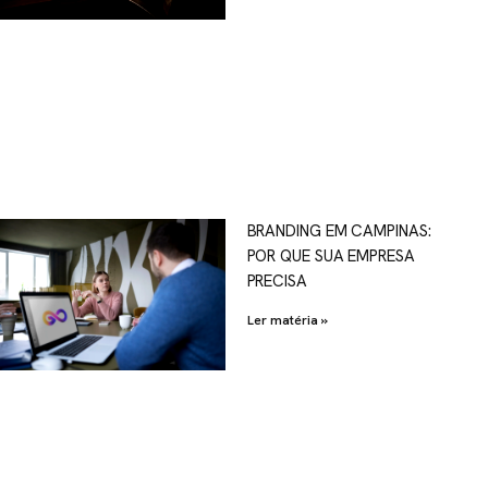
OSCO
BRANDING EM CAMPINAS:
POR QUE SUA EMPRESA
al.com.br
PRECISA
Ler matéria »