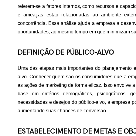
referem-se a fatores internos, como recursos e capac
e ameaças estão relacionadas ao ambiente exte
ME
concorrência. Essa análise ajuda a empresa a desenvo
oportunidades, ao mesmo tempo em que minimizam su
RTFÓLIO
DEFINIÇÃO DE PÚBLICO-ALVO
VIÇOS
Uma das etapas mais importantes do planejamento est
alvo. Conhecer quem são os consumidores que a empre
as ações de marketing de forma eficaz. Isso envolve 
ADES ATENDIDAS
base em critérios demográficos, psicográficos, 
necessidades e desejos do público-alvo, a empresa pod
aumentando suas chances de conversão.
E NÓS
ESTABELECIMENTO DE METAS E OB