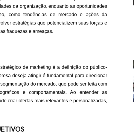
idades da organização, enquanto as oportunidades
rno, como tendências de mercado e ações da
lver estratégias que potencializem suas forças e
as fraquezas e ameaças.
FALE CON
ratégico de marketing é a definição do público-
contato@eamidiadigit
+55 19 99655-1961
sa deseja atingir é fundamental para direcionar
a segmentação do mercado, que pode ser feita com
geográficos e comportamentais. Ao entender as
e criar ofertas mais relevantes e personalizadas,
JETIVOS