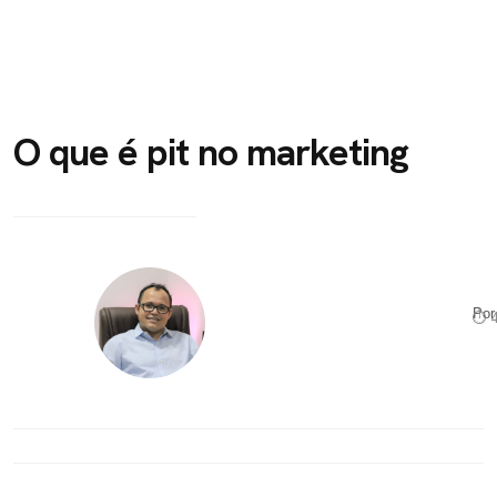
O que é pit no marketing
Po
⏱ 4