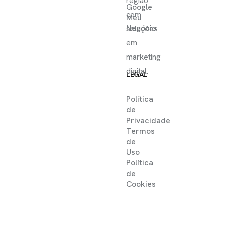
região
Google
com
Meu
Negócio
soluções
em
marketing
digital.
LEGAL
Política
de
Privacidade
Termos
de
Uso
Política
de
Cookies