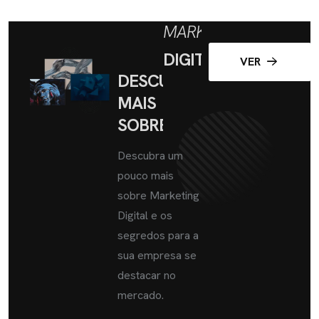
MARKETING
DIGITAL
VER
DESCUBRA
MAIS
SOBRE
Descubra um
pouco mais
sobre Marketing
Digital e os
segredos para a
sua empresa se
destacar no
mercado.