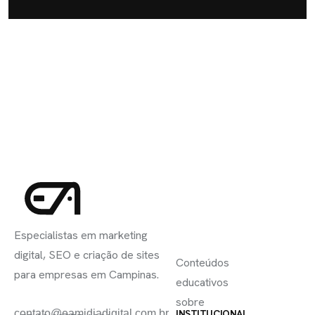
INSCREVA-
LINKS
SE
Especialistas em marketing
ÚTEIS
digital, SEO e criação de sites
Conteúdos
para empresas em Campinas.
educativos
sobre
contato@eamidiadigital.com.br
INSTITUCIONAL