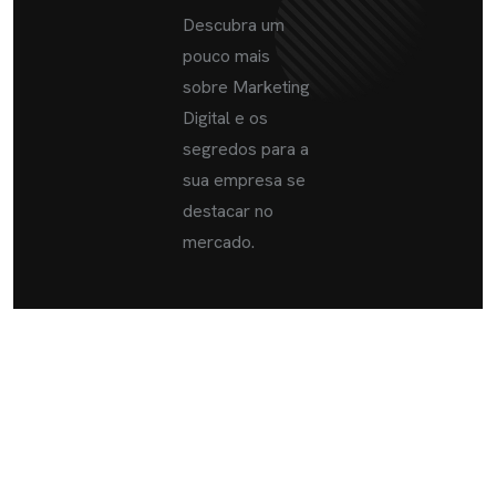
Descubra um
pouco mais
sobre Marketing
Digital e os
segredos para a
sua empresa se
destacar no
mercado.