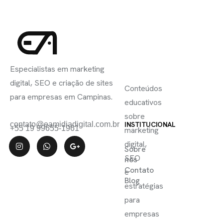
INSCREVA-
LINKS
SE
Especialistas em marketing
ÚTEIS
digital, SEO e criação de sites
Conteúdos
para empresas em Campinas.
educativos
sobre
contato@eamidiadigital.com.br
INSTITUCIONAL
+55 19 99655-1961
marketing
digital,
Sobre
SEO
nós
Contato
e
Blog
estratégias
para
empresas