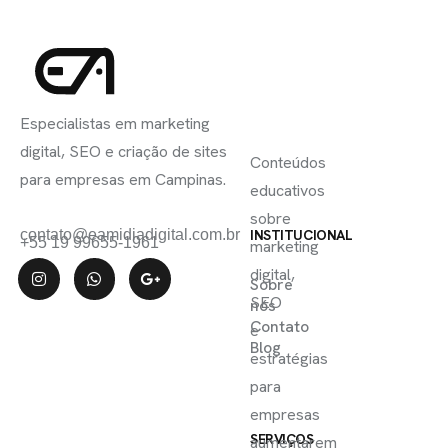
INSCREVA-
LINKS
SE
Especialistas em marketing
ÚTEIS
digital, SEO e criação de sites
Conteúdos
para empresas em Campinas.
educativos
sobre
contato@eamidiadigital.com.br
INSTITUCIONAL
+55 19 99655-1961
marketing
digital,
Sobre
SEO
nós
Contato
e
Blog
estratégias
para
empresas
SERVIÇOS
aumentarem