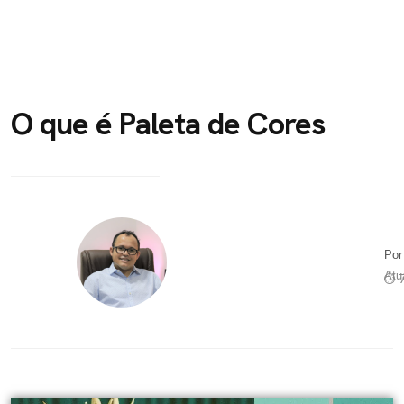
O que é Paleta de Cores
Po
Atu
⏱ 7