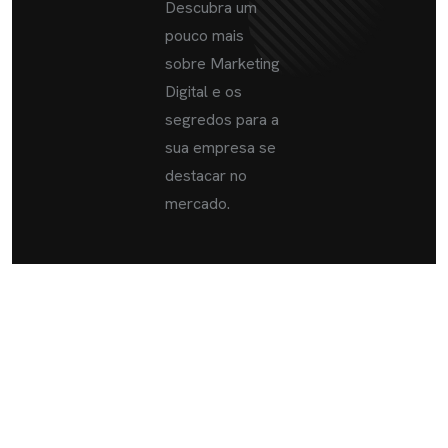
Descubra um
pouco mais
sobre Marketing
Digital e os
segredos para a
sua empresa se
destacar no
mercado.