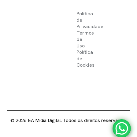
Política
de
Privacidade
Termos
de
Uso
Política
de
Cookies
2025 ©
EA MIDIA DIGITAL .
DIREITOS RESERVADOS
© 2026 EA Mídia Digital. Todos os direitos reservados.