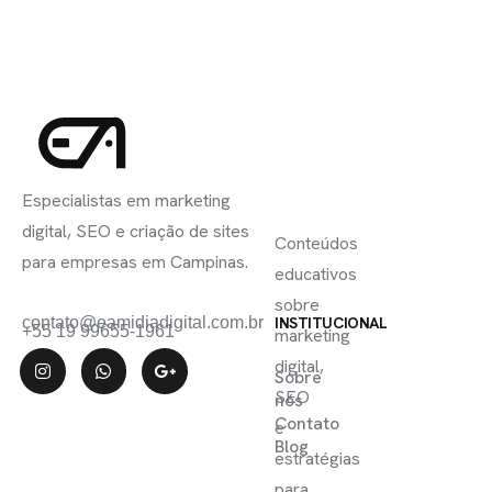
INSCREVA-
LINKS
SE
Especialistas em marketing
ÚTEIS
digital, SEO e criação de sites
Conteúdos
para empresas em Campinas.
educativos
sobre
contato@eamidiadigital.com.br
INSTITUCIONAL
+55 19 99655-1961
marketing
digital,
Sobre
SEO
nós
Contato
e
Blog
estratégias
para