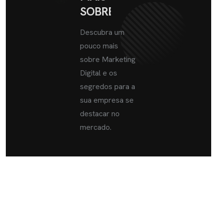
SOBRE
Descubra um
pouco mais
sobre Marketing
Digital e os
segredos para a
sua empresa se
destacar no
mercado.