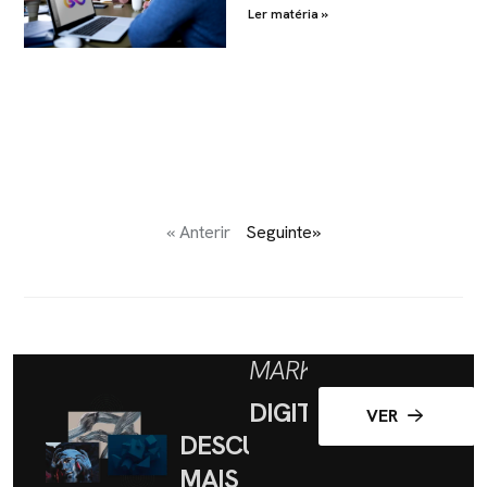
Ler matéria »
« Anterir
Seguinte»
MARKETING
DIGITAL
VER
DESCUBRA
MAIS