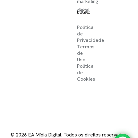
marketing
digital.
LEGAL
Política
de
Privacidade
Termos
de
Uso
Política
de
Cookies
2025 ©
EA MIDIA DIGITAL .
DIREITOS RESERVADOS
© 2026 EA Mídia Digital. Todos os direitos reservados.