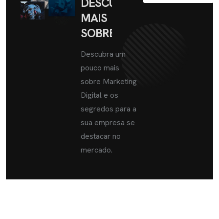
DESCUBRA
MAIS
SOBRE
Descubra um
pouco mais
sobre Marketing
Digital e os
segredos para a
sua empresa se
destacar no
mercado.