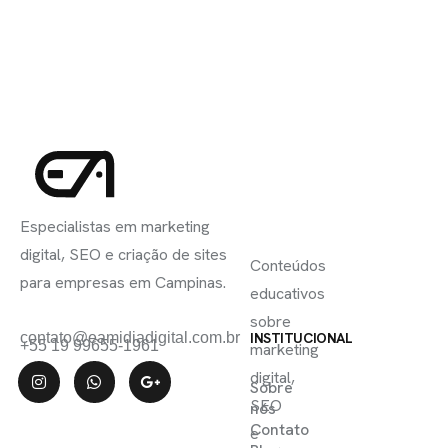
INSCREVA-
LINKS
SE
Especialistas em marketing
ÚTEIS
digital, SEO e criação de sites
Conteúdos
para empresas em Campinas.
educativos
sobre
contato@eamidiadigital.com.br
INSTITUCIONAL
+55 19 99655-1961
marketing
digital,
Sobre
SEO
nós
Contato
e