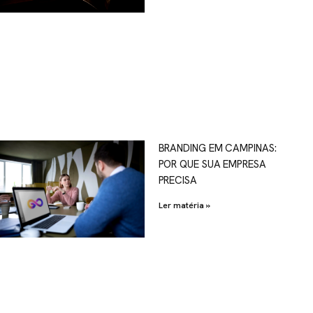
OSCO
BRANDING EM CAMPINAS:
POR QUE SUA EMPRESA
al.com.br
PRECISA
Ler matéria »