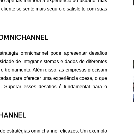
não apenas melhora a experiência do usuário, mas
liente se sente mais seguro e satisfeito com suas
 OMNICHANNEL
tratégia omnichannel pode apresentar desafios
FALE CON
ssidade de integrar sistemas e dados de diferentes
a e treinamento. Além disso, as empresas precisam
contato@eamidiadigit
+55 19 99655-1961
tadas para oferecer uma experiência coesa, o que
. Superar esses desafios é fundamental para o
CHANNEL
de estratégias omnichannel eficazes. Um exemplo