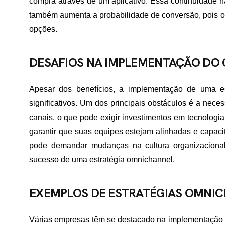
compra através de um aplicativo. Essa continuidade 
também aumenta a probabilidade de conversão, pois o c
ME
opções.
DESAFIOS NA IMPLEMENTAÇÃO DO
RTFÓLIO
Apesar dos benefícios, a implementação de uma es
significativos. Um dos principais obstáculos é a nece
VIÇOS
canais, o que pode exigir investimentos em tecnologi
garantir que suas equipes estejam alinhadas e capaci
pode demandar mudanças na cultura organizacional
ADES ATENDIDAS
sucesso de uma estratégia omnichannel.
EXEMPLOS DE ESTRATÉGIAS OMNI
E NÓS
Várias empresas têm se destacado na implementação 