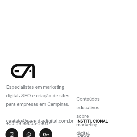
INSCREVA-
LINKS
SE
Especialistas em marketing
ÚTEIS
digital, SEO e criação de sites
Conteúdos
para empresas em Campinas.
educativos
sobre
contato@eamidiadigital.com.br
INSTITUCIONAL
+55 19 99655-1961
marketing
digital,
Sobre