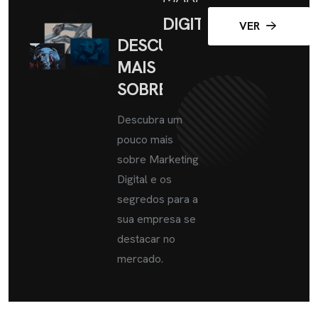
DIGITAL
VER
DESCUBRA
MAIS
SOBRE
Descubra um
pouco mais
sobre Marketing
Digital e os
segredos para a
sua empresa se
destacar no
mercado.