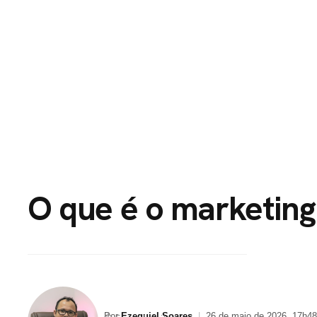
HOME
PORTFÓLI
O que é o marketing
Por
Ezequiel Soares
|
26 de maio de 2026, 17h48