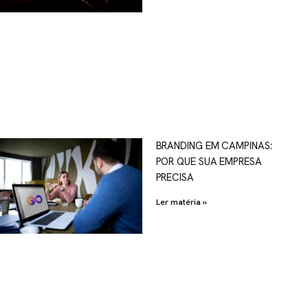
OSCO
BRANDING EM CAMPINAS:
POR QUE SUA EMPRESA
al.com.br
PRECISA
Ler matéria »