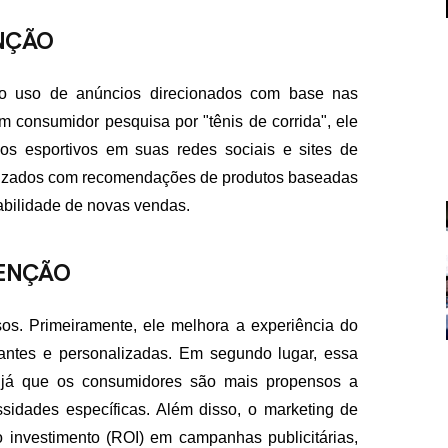
NÇÃO
 o uso de anúncios direcionados com base nas
m consumidor pesquisa por "tênis de corrida", ele
s esportivos em suas redes sociais e sites de
alizados com recomendações de produtos baseadas
FALE CON
abilidade de novas vendas.
contato@eamidiadigit
+55 19 99655-1961
TENÇÃO
os. Primeiramente, ele melhora a experiência do
vantes e personalizadas. Em segundo lugar, essa
 já que os consumidores são mais propensos a
dades específicas. Além disso, o marketing de
 investimento (ROI) em campanhas publicitárias,