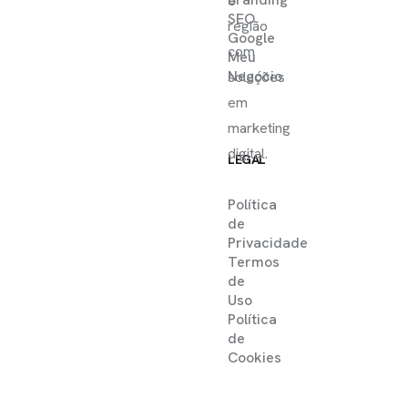
e
SEO
região
Google
com
Meu
Negócio
soluções
em
marketing
digital.
LEGAL
Política
de
Privacidade
Termos
de
Uso
Política
de
Cookies