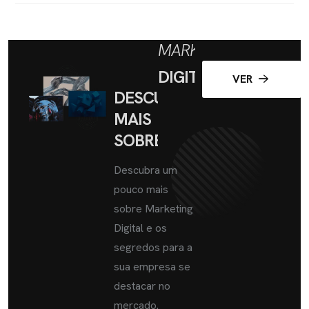
MARKETING
DIGITAL
VER
DESCUBRA
MAIS
SOBRE
Descubra um
pouco mais
sobre Marketing
Digital e os
segredos para a
sua empresa se
destacar no
mercado.