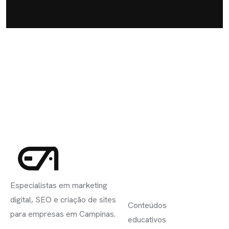
INSCREVA-
LINKS
SE
Especialistas em marketing
ÚTEIS
digital, SEO e criação de sites
Conteúdos
para empresas em Campinas.
educativos