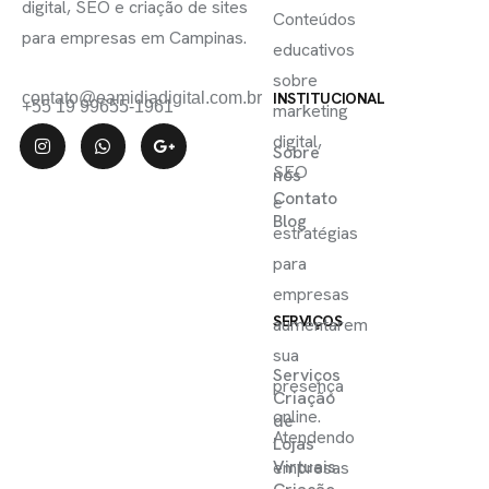
digital, SEO e criação de sites
Conteúdos
para empresas em Campinas.
educativos
sobre
contato@eamidiadigital.com.br
INSTITUCIONAL
+55 19 99655-1961
marketing
digital,
Sobre
SEO
nós
Contato
e
Blog
estratégias
para
empresas
SERVIÇOS
aumentarem
sua
Serviços
presença
Criação
online.
de
Atendendo
Lojas
Virtuais
empresas