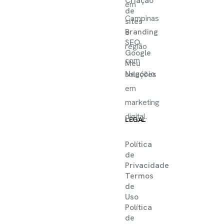
Criação
em
de
Campinas
sites
Branding
e
SEO
região
Google
com
Meu
Negócio
soluções
em
marketing
digital.
LEGAL
Política
de
Privacidade
Termos
de
Uso
Política
de