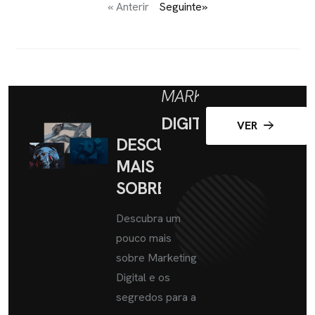
« Anterir
Seguinte»
MARKETING
DIGITAL
VER
DESCUBRA
MAIS
SOBRE
Descubra um
pouco mais
sobre Marketing
Digital e os
segredos para a