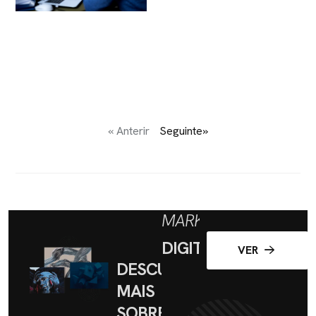
« Anterir
Seguinte»
MARKETING
DIGITAL
VER
DESCUBRA
MAIS
SOBRE