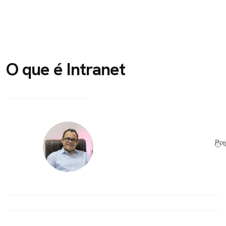
O que é Intranet
Po
⏱ 4