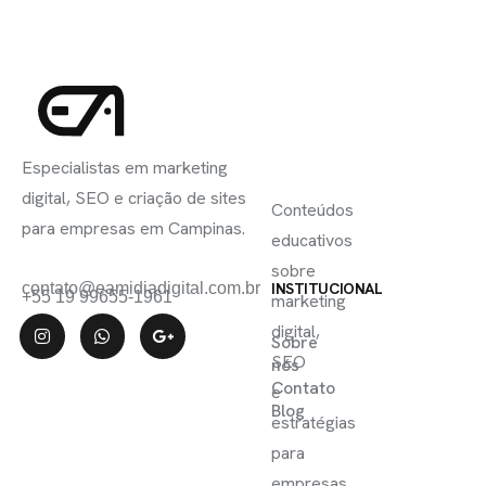
INSCREVA-
LINKS
SE
Especialistas em marketing
ÚTEIS
digital, SEO e criação de sites
Conteúdos
para empresas em Campinas.
educativos
sobre
contato@eamidiadigital.com.br
INSTITUCIONAL
+55 19 99655-1961
marketing
digital,
Sobre
SEO
nós
Contato
e
Blog
estratégias
para
empresas