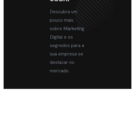
Descubra um
pouco mais
sobre Marketing
Digital e os
segredos para a
sua empresa se
destacar no
mercado.