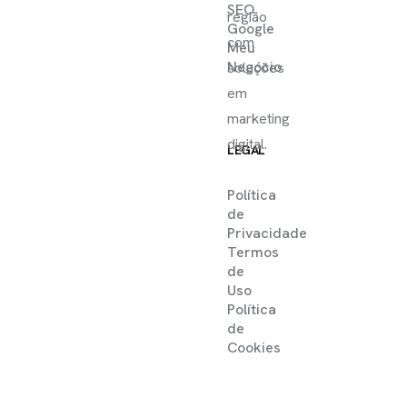
SEO
região
Google
com
Meu
Negócio
soluções
em
marketing
digital.
LEGAL
Política
de
Privacidade
Termos
de
Uso
Política
de
Cookies