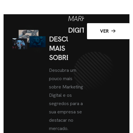
MARKETING
DIGITAL
VER
DESCUBRA
MAIS
SOBRE
Descubra um
pouco mais
sobre Marketing
Digital e os
segredos para a
sua empresa se
destacar no
mercado.