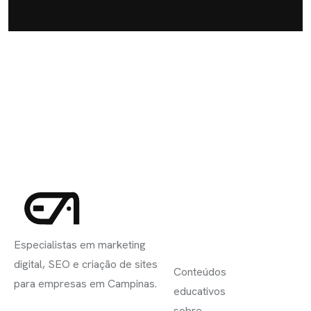
INSCREVA-
LINKS
SE
Especialistas em marketing
ÚTEIS
digital, SEO e criação de sites
Conteúdos
para empresas em Campinas.
educativos
sobre